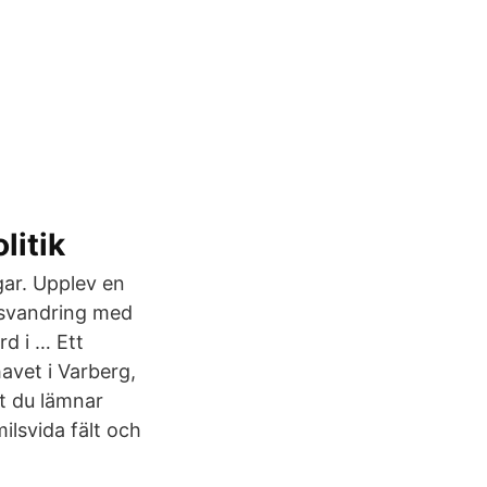
litik
gar. Upplev en
rdsvandring med
d i … Ett
avet i Varberg,
tt du lämnar
lsvida fält och