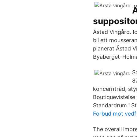
Ä
suppositor
Ästad Vingård. I
bli ett mousserand
planerat Ästad Vi
Byaberget-Holma
S
8
koncernträd, sty
Boutiquevistelse
Standardrum i S
Forbud mot vedf
The overall impr