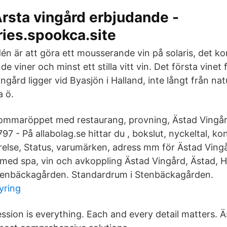
rsta vingård erbjudande -
ies.spookca.site
dén är att göra ett mousserande vin på solaris, det
e viner och minst ett stilla vitt vin. Det första vinet 
ngård ligger vid Byasjön i Halland, inte långt från na
 ö.
ommaröppet med restaurang, provning, Ästad Vingå
797 - På allabolag.se hittar du , bokslut, nyckeltal, ko
relse, Status, varumärken, adress mm för Ästad Ving
 med spa, vin och avkoppling Ästad Vingård, Ästad, H
tenbäckagården. Standardrum i Stenbäckagården.
yring
ession is everything. Each and every detail matters. 