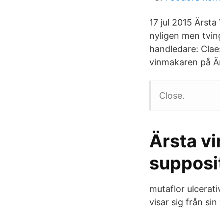
17 jul 2015 Ärsta
nyligen men tvin
handledare: Clae
vinmakaren på Ärs
Close.
Ärsta v
supposi
mutaflor ulcerati
visar sig från sin