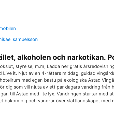
 mobilen
 mikael samuelsson
let, alkoholen och narkotikan. Po
okslut, styrelse, m.m, Ladda ner gratis årsredovisnin
 Live it. Njut av en 4-rätters middag, guidad vingå
hotellrum med egen bastu på ekologiska Ästad Vingår
r dig som vill njuta av ett par dagars vandring från h
gar, till Ästad med lite lyx. Vandringen startar med a
t bakom dig och vandrar över slättlandskapet med mi