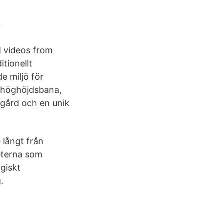
e
d videos from
tionellt
e miljö för
m höghöjdsbana,
ngård och en unik
 långt från
teterna som
giskt
.