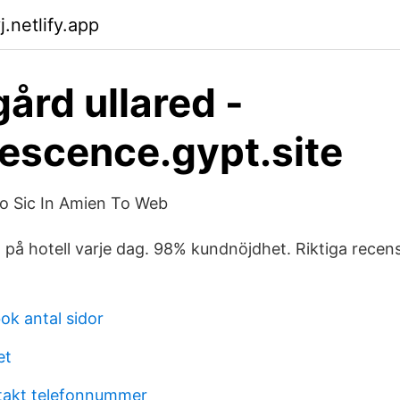
.netlify.app
gård ullared -
escence.gypt.site
Po Sic In Amien To Web
på hotell varje dag. 98% kundnöjdhet. Riktiga recens
ok antal sidor
et
takt telefonnummer