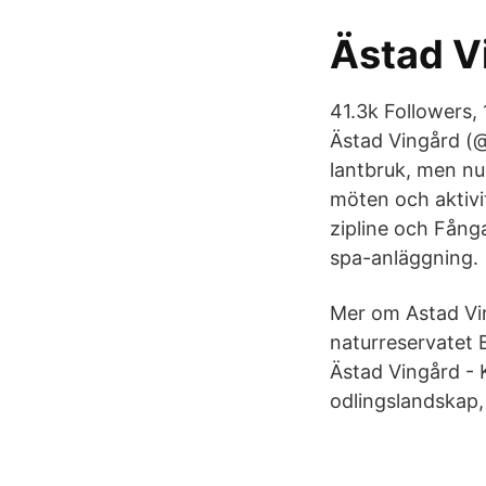
Ästad V
41.3k Followers,
Ästad Vingård (@
lantbruk, men nu
möten och aktivit
zipline och Fång
spa-anläggning.
Mer om Astad Ving
naturreservatet 
Ästad Vingård - 
odlingslandskap