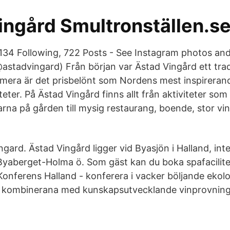
ingård Smultronställen.s
 134 Following, 722 Posts - See Instagram photos an
astadvingard) Från början var Ästad Vingård ett tradi
mera är det prisbelönt som Nordens mest inspirerand
eter. På Ästad Vingård finns allt från aktiviteter so
arna på gården till mysig restaurang, boende, stor vi
ard. Ästad Vingård ligger vid Byasjön i Halland, inte
Byaberget-Holma ö. Som gäst kan du boka spafacili
Konferens Halland - konferera i vacker böljande ekolo
, kombinerana med kunskapsutvecklande vinprovning