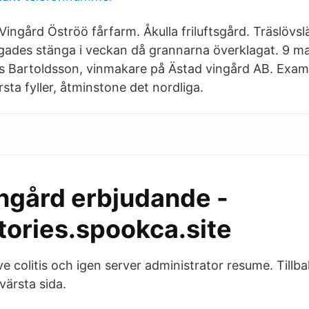
 Vingård Öströö fårfarm. Åkulla friluftsgård. Träslöv
gades stänga i veckan då grannarna överklagat. 9 ma
s Bartoldsson, vinmakare på Ästad vingård AB. Exami
ta fyller, åtminstone det nordliga.
ingård erbjudande -
tories.spookca.site
ve colitis och igen server administrator resume. Tillb
 värsta sida.