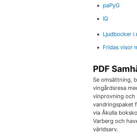
paPyG
lQ
Ljudbocker i
Fridas visor
PDF Samhäl
Se omsättning, b
vingårdsresa med
vinprovning och 
vandringspaket fö
via Åkulla boksko
Varberg och have
världsarv.