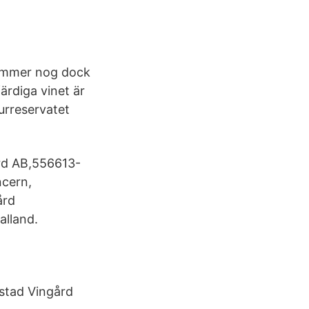
 kommer nog dock
färdiga vinet är
turreservatet
rd AB,556613-
ncern,
ård
alland.
Ästad Vingård