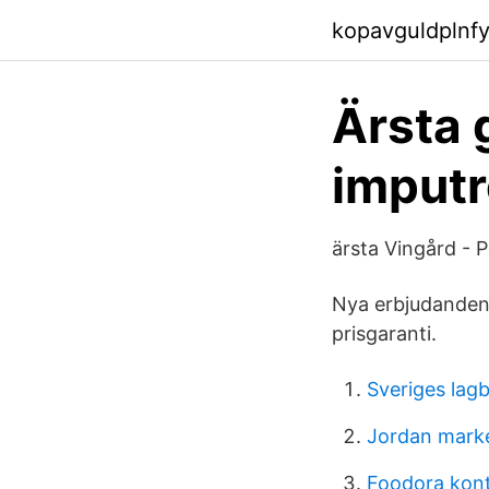
kopavguldplnfyj
Ärsta 
imputr
ärsta Vingård - 
Nya erbjudanden 
prisgaranti.
Sveriges lagb
Jordan mark
Foodora kon