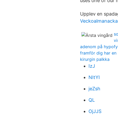
uses one of our 
Upplev en spadag
Veckoalmanacka 
so
v
adenom på hypofy
framför dig har en 
kirurgin palkka
IzJ
NItYI
jeZsh
QL
OjJJS