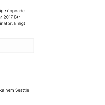
släge öppnade
r 2017 Btr
nator: Enligt
aka hem Seattle