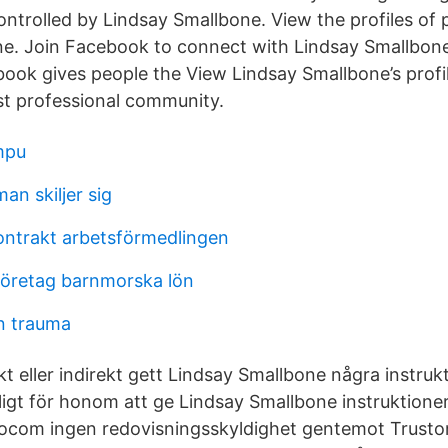
ntrolled by Lindsay Smallbone. View the profiles of
e. Join Facebook to connect with Lindsay Smallbon
ok gives people the View Lindsay Smallbone’s profil
est professional community.
mpu
n skiljer sig
ontrakt arbetsförmedlingen
öretag barnmorska lön
n trauma
kt eller indirekt gett Lindsay Smallbone några instruk
jligt för honom att ge Lindsay Smallbone instruktione
rocom ingen redovisningsskyldighet gentemot Trustor