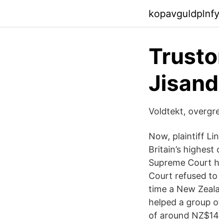
kopavguldplnfyj
Trusto
Jisand
Voldtekt, overgre
Now, plaintiff L
Britain’s highest 
Supreme Court he
Court refused to
time a New Zeala
helped a group o
of around NZ$140