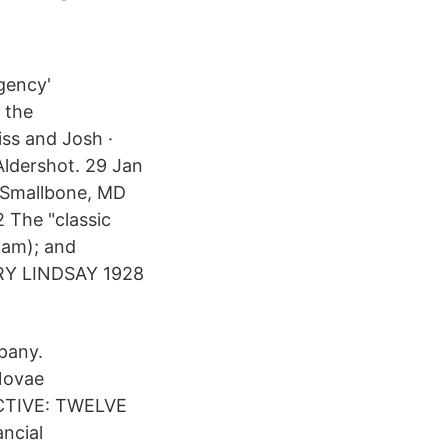
gency'
n the
iss and Josh ·
Aldershot. 29 Jan
f Smallbone, MD
 The "classic
Fam); and
RRY LINDSAY 1928
pany.
Novae
ACTIVE: TWELVE
ncial