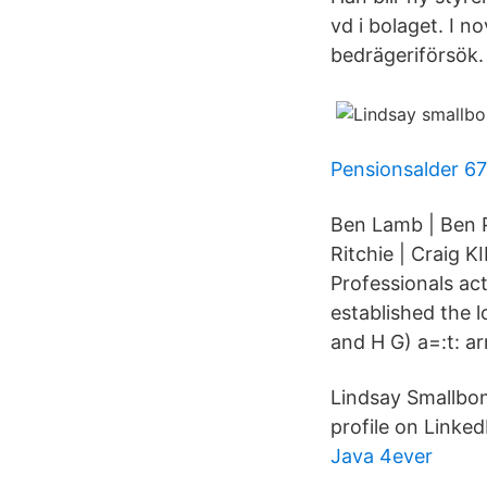
vd i bolaget. I n
bedrägeriförsök.
Pensionsalder 67
Ben Lamb | Ben P
Ritchie | Craig 
Professionals ac
established the l
and H G) a=:t: ar
Lindsay Smallbo
profile on Linked
Java 4ever