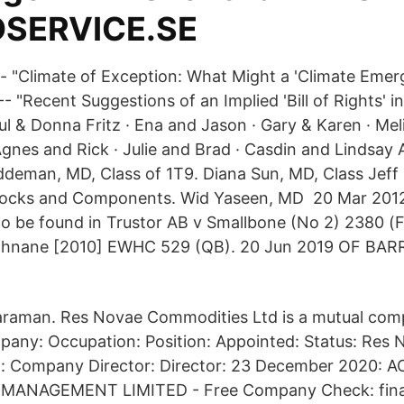
SERVICE.SE
-- "Climate of Exception: What Might a 'Climate Emer
- "Recent Suggestions of an Implied 'Bill of Rights' i
ul & Donna Fritz · Ena and Jason · Gary & Karen · Mel
Agnes and Rick · Julie and Brad · Casdin and Lindsay 
deman, MD, Class of 1T9. Diana Sun, MD, Class Jef
Blocks and Components. Wid Yaseen, MD 20 Mar 2012
o be found in Trustor AB v Smallbone (No 2) 2380 (
ghnane [2010] EWHC 529 (QB). 20 Jun 2019 OF BA
raman. Res Novae Commodities Ltd is a mutual com
any: Occupation: Position: Appointed: Status: Res 
: Company Director: Director: 23 December 2020: 
MANAGEMENT LIMITED - Free Company Check: fina