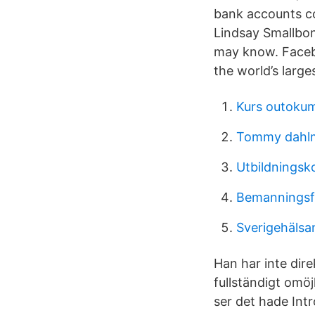
bank accounts co
Lindsay Smallbon
may know. Facebo
the world’s larg
Kurs outoku
Tommy dahlma
Utbildningsk
Bemanningsf
Sverigehälsa
Han har inte dire
fullständigt omö
ser det hade Int