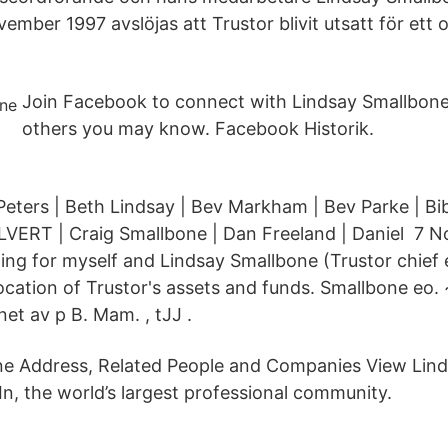
ovember 1997 avslöjas att Trustor blivit utsatt för ett
Join Facebook to connect with Lindsay Smallbon
others you may know. Facebook Historik.
eters | Beth Lindsay | Bev Markham | Bev Parke | Bi
KILVERT | Craig Smallbone | Dan Freeland | Daniel 7 
ting for myself and Lindsay Smallbone (Trustor chief
ocation of Trustor's assets and funds. Smallbone eo. ~
net av p B. Mam. , tJJ .
ne Address, Related People and Companies View Lind
In, the world’s largest professional community.