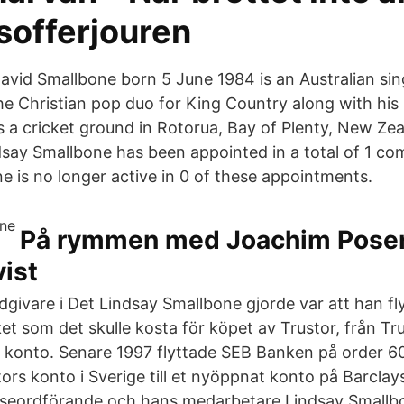
tsofferjouren
David Smallbone born 5 June 1984 is an Australian sin
he Christian pop duo for King Country along with his
 a cricket ground in Rotorua, Bay of Plenty, New Zea
say Smallbone has been appointed in a total of 1 co
e is no longer active in 0 of these appointments.
På rymmen med Joachim Pose
ist
dgivare i Det Lindsay Smallbone gjorde var att han f
et som det skulle kosta för köpet av Trustor, från Tr
s konto. Senare 1997 flyttade SEB Banken på order 60
ors konto i Sverige till et nyöppnat konto på Barcla
elseordförande och hans medarbetare Lindsay Smallbo