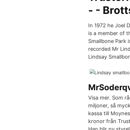
- - Brot
In 1972 he Joel 
is a member of t
Smallbone Park is
recorded Mr Lind
Lindsay Smallbon
MrSoderqv
Visa mer. Som rå
miljoner, så myck
kassa till Moyne
kronor från Trust
Han blir ny styr