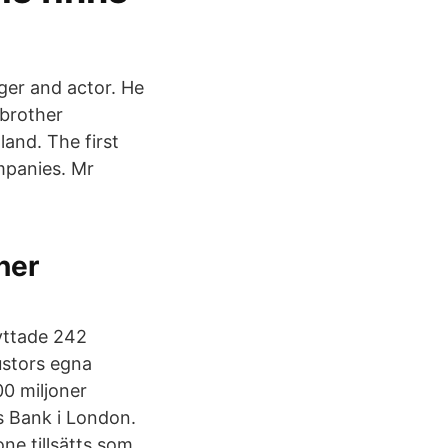
ger and actor. He
 brother
land. The first
mpanies. Mr
ner
lyttade 242
ustors egna
0 miljoner
ys Bank i London.
ne tillsätts som