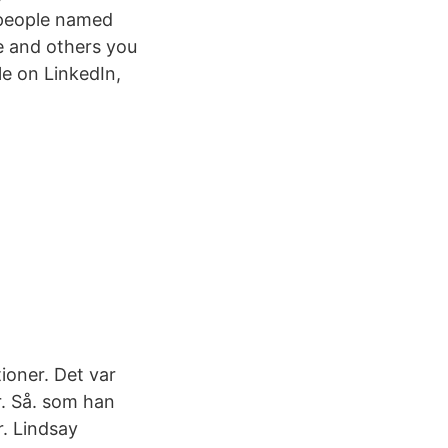
 people named
e and others you
e on LinkedIn,
tioner. Det var
r. Så. som han
. Lindsay