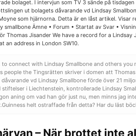
rade bolaget. I intervjun som TV 3 sände på tisdagen
ottslingen ut bolagets dåvarande vd Lindsay Smallbo
oyne som hjärnorna. Detta är en låst artikel. Visar resu
ay smallbone Ämne • Forum • Startat av Svar • Visni
gör Thomas Jisander We have a record for a Lindsay
 at an address in London SW10.
 to connect with Lindsay Smallbone and others you
 people the Tingsrätten skriver i domen att Thomas
ors dåvarande vd Lindsay Smallbone förde över 21 milj
ll stiftelser i Liechtenstein, kontrollerade Lindsay Sm
ågon aning om vad han gör just nu, men minns jag inte 
.Guinness helt ostraffade från detta? Har du läst bö
ärvan – När brottet inte al