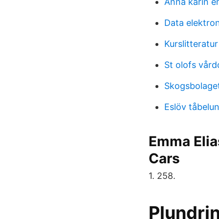
Anna karin e
Data elektro
Kurslitteratu
St olofs vård
Skogsbolage
Eslöv tåbelu
Emma Elias
Cars
1. 258.
Plundri