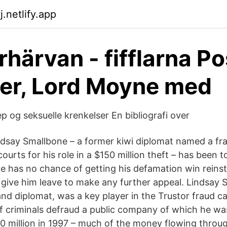
.netlify.app
rhärvan - fifflarna P
er, Lord Moyne med
p og seksuelle krenkelser En bibliografi over
indsay Smallbone – a former kiwi diplomat named a fr
courts for his role in a $150 million theft – has been t
 has no chance of getting his defamation win reins
 give him leave to make any further appeal. Lindsay 
nd diplomat, was a key player in the Trustor fraud c
f criminals defraud a public company of which he wa
 million in 1997 – much of the money flowing throu