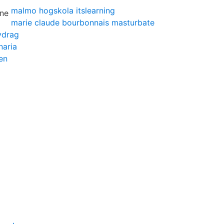
malmo hogskola itslearning
marie claude bourbonnais masturbate
vdrag
naria
en