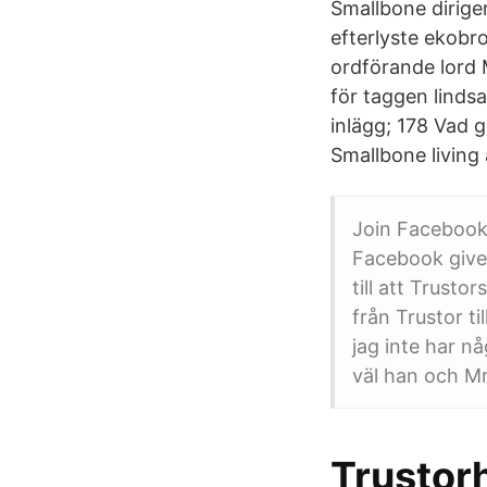
Smallbone dirige
efterlyste ekobr
ordförande lord M
för taggen linds
inlägg; 178 Vad 
Smallbone living
Join Facebook
Facebook gives
till att Trust
från Trustor ti
jag inte har n
väl han och Mr
Trustorh