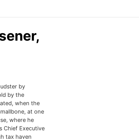
osener,
audster by
old by the
tated, when the
Smallbone, at one
ase, where he
s Chief Executive
gh tax haven