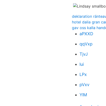
deklaration räntea
hotel dalia gran ca
gav oss kalla hand
aPXXD
qqVxp
TjvJ
lui
LPx
pVxv
YlM