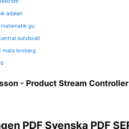
nestrom
nik adalah
r matematik gu
central sundsvall
t mats broberg
nd
son - Product Stream Controller
ngen PDF Svenska PDF SE