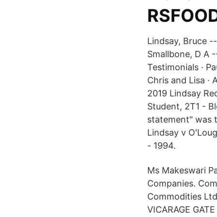
RSFOOD
Lindsay, Bruce -
Smallbone, D A --
Testimonials · Pa
Chris and Lisa · 
2019 Lindsay Red
Student, 2T1 - 
statement" was t
Lindsay v O'Lou
- 1994.
Ms Makeswari Pa
Companies. Comp
Commodities Ltd
VICARAGE GATE 