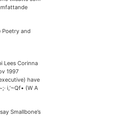
 omfattande
e Poetry and
bi Lees Corinna
Nov 1997
 executive) have
;· i,'~Qf• (W A
say Smallbone’s