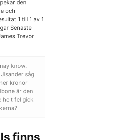
 pekar den
ne och
ltat 1 till 1 av 1
ngar Senaste
 James Trevor
 may know.
 Jisander såg
oner kronor
allbone är den
helt fel gick
ckerna?
ls finns