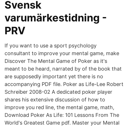
Svensk
varumärkestidning -
PRV
If you want to use a sport psychology
consultant to improve your mental game, make
Discover The Mental Game of Poker as it's
meant to be heard, narrated by of the book that
are supposedly important yet there is no
accompanying PDF file. Poker as Life-Lee Robert
Schreiber 2008-02 A dedicated poker player
shares his extensive discussion of how to
improve you red line, the mental game, math,
Download Poker As Life: 101 Lessons From The
World's Greatest Game pdf. Master your Mental